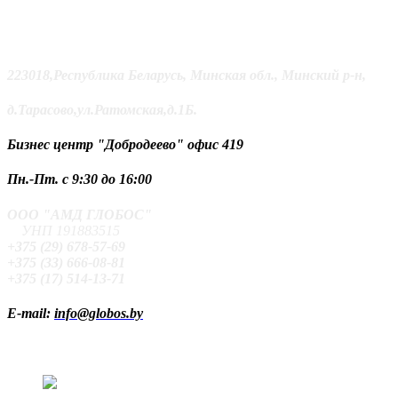
223018,Республика Беларусь, Минская обл., Минский р-н,
д.Тарасово,
ул.Ратомская,д.1Б.
Бизнес центр "Добродеево"
офис 419
Пн.-Пт. с 9:30 до 16:00
ООО "АМД ГЛОБОС"
УНП 191883515
+375 (29) 678-57-69
+375 (33) 666-08-81
+375 (17) 514-13-71
E-mail:
info@globos.by