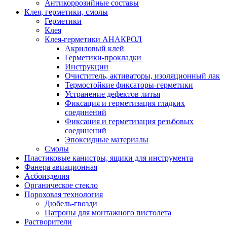
Антикоррозийные составы
Клея, герметики, смолы
Герметики
Клея
Клея-герметики АНАКРОЛ
Акриловый клей
Герметики-прокладки
Инструкции
Очиститель, активаторы, изоляционный лак
Термостойкие фиксаторы-герметики
Устранение дефектов литья
Фиксация и герметизация гладких
соединений
Фиксация и герметизация резьбовых
соединений
Эпоксидные материалы
Смолы
Пластиковые канистры, ящики для инструмента
Фанера авиационная
Асбоизделия
Органическое стекло
Пороховая технология
Дюбель-гвозди
Патроны для монтажного пистолета
Растворители