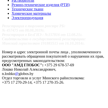
Растворители
Резино-технические изделия (РТИ)
Технические ткани
Химические материалы
Электропродукция
Регистрация в торговом реестре РБ:
№ 457475 от 08.08.2019г.
Регистрация в БелГИЭ : №157816 от 12.08.21г.
Свидетельство о государственной регистрации:
Минский горисполком 191883515 от 16.10.2014г.
Номер и адрес электронной почты лица , уполномоченного
рассматривать обращения покупателей о нарушении их прав,
предусмотренных законодательством:
ООО "АМД ГЛОБОС":
+375 29 678-57-69
Лошко Николай Александрович,
n.loshko
@
globos.by
Отдел торговли и услуг Минского райисполкома:
+375 17 270-29-14, +375 17 270-35-26.